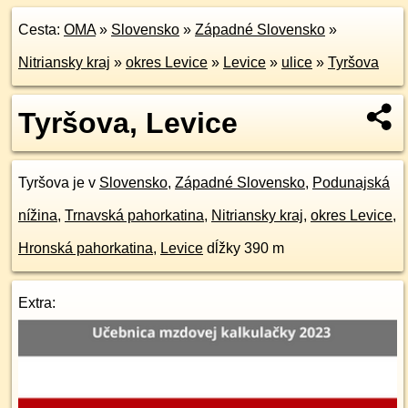
Cesta:
OMA
»
Slovensko
»
Západné Slovensko
»
Nitriansky kraj
»
okres Levice
»
Levice
»
ulice
»
Tyršova
Tyršova, Levice
Tyršova je v
Slovensko
,
Západné Slovensko
,
Podunajská
nížina
,
Trnavská pahorkatina
,
Nitriansky kraj
,
okres Levice
,
Hronská pahorkatina
,
Levice
dĺžky 390 m
Extra: