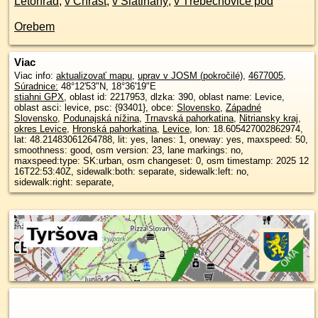
Letohrad
,
v Chrast
,
v Slatiňany
,
v Třebechovice pod
Orebem
Viac
Viac info:
aktualizovať mapu
,
uprav v JOSM (pokročilé)
,
4677005
,
Súradnice:
48°12'53"N
,
18°36'19"E
stiahni GPX
, oblast id: 2217953, dlzka: 390, oblast name: Levice,
oblast asci: levice, psc: {93401}, obce:
Slovensko
,
Západné
Slovensko
,
Podunajská nížina
,
Trnavská pahorkatina
,
Nitriansky kraj
,
okres Levice
,
Hronská pahorkatina
,
Levice
, lon: 18.605427002862974,
lat: 48.21483061264788, lit: yes, lanes: 1, oneway: yes, maxspeed: 50,
smoothness: good, osm version: 23, lane markings: no,
maxspeed:type: SK:urban, osm changeset: 0, osm timestamp: 2025 12
16T22:53:40Z, sidewalk:both: separate, sidewalk:left: no,
sidewalk:right: separate,