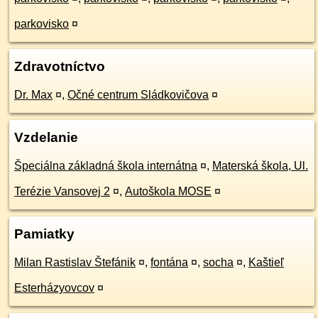
parkovisko
¤
Zdravotníctvo
Dr. Max
¤
,
Očné centrum Sládkovičova
¤
Vzdelanie
Špeciálna základná škola internátna
¤
,
Materská škola, Ul.
Terézie Vansovej 2
¤
,
Autoškola MOSE
¤
Pamiatky
Milan Rastislav Štefánik
¤
,
fontána
¤
,
socha
¤
,
Kaštieľ
Esterházyovcov
¤