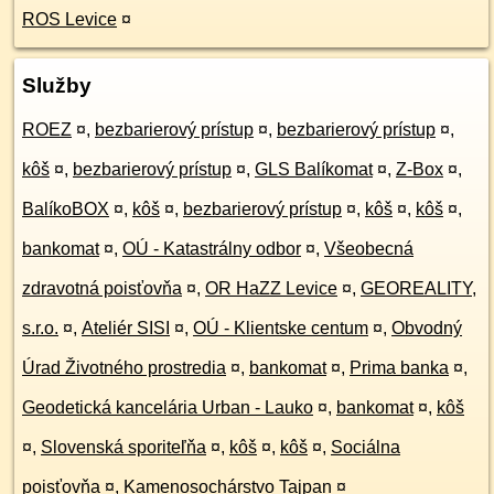
ROS Levice
¤
Služby
ROEZ
¤
,
bezbarierový prístup
¤
,
bezbarierový prístup
¤
,
kôš
¤
,
bezbarierový prístup
¤
,
GLS Balíkomat
¤
,
Z-Box
¤
,
BalíkoBOX
¤
,
kôš
¤
,
bezbarierový prístup
¤
,
kôš
¤
,
kôš
¤
,
bankomat
¤
,
OÚ - Katastrálny odbor
¤
,
Všeobecná
zdravotná poisťovňa
¤
,
OR HaZZ Levice
¤
,
GEOREALITY,
s.r.o.
¤
,
Ateliér SISI
¤
,
OÚ - Klientske centum
¤
,
Obvodný
Úrad Životného prostredia
¤
,
bankomat
¤
,
Prima banka
¤
,
Geodetická kancelária Urban - Lauko
¤
,
bankomat
¤
,
kôš
¤
,
Slovenská sporiteľňa
¤
,
kôš
¤
,
kôš
¤
,
Sociálna
poisťovňa
¤
,
Kamenosochárstvo Tajpan
¤