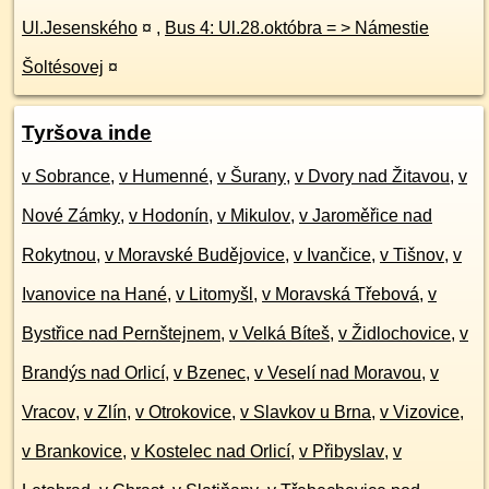
Ul.Jesenského
¤
,
Bus 4: Ul.28.októbra = > Námestie
Šoltésovej
¤
Tyršova inde
v Sobrance
,
v Humenné
,
v Šurany
,
v Dvory nad Žitavou
,
v
Nové Zámky
,
v Hodonín
,
v Mikulov
,
v Jaroměřice nad
Rokytnou
,
v Moravské Budějovice
,
v Ivančice
,
v Tišnov
,
v
Ivanovice na Hané
,
v Litomyšl
,
v Moravská Třebová
,
v
Bystřice nad Pernštejnem
,
v Velká Bíteš
,
v Židlochovice
,
v
Brandýs nad Orlicí
,
v Bzenec
,
v Veselí nad Moravou
,
v
Vracov
,
v Zlín
,
v Otrokovice
,
v Slavkov u Brna
,
v Vizovice
,
v Brankovice
,
v Kostelec nad Orlicí
,
v Přibyslav
,
v