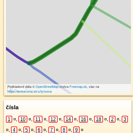
Podkladové dáta ©
OpenStreetMap
vrstva
Freemap.sk
, viac na
50 m
https://levice.oma.sk/u/tyrsova
čísla
1
¤
,
10
¤
,
11
¤
,
12
¤
,
14
¤
,
16
¤
,
18
¤
,
2
¤
,
3
¤
,
4
¤
,
5
¤
,
6
¤
,
7
¤
,
8
¤
,
9
¤