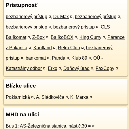
Prístupnosť
bezbarierový prístup
¤
,
Dr. Max
¤
,
bezbarierový prístup
¤
,
bezbarierový prístup
¤
,
bezbarierový prístup
¤
,
GLS
Balíkomat
¤
,
Z-Box
¤
,
BalíkoBOX
¤
,
King Curry
¤
,
Párance
z Pukanca
¤
,
Kaufland
¤
,
Retro Club
¤
,
bezbarierový
prístup
¤
,
bankomat
¤
,
Panda
¤
,
Klub 89
¤
,
OÚ -
Katastrálny odbor
¤
,
Erko
¤
,
Daňový úrad
¤
,
FaxCopy
¤
Blízke ulice
Požiarnická
¤
,
A. Sládkoviča
¤
,
K. Marxa
¤
MHD na ulici
Bus 1: AS-Železničná stanica, nást.č.30 = >