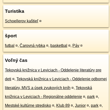
Turistika
Schoellerov kaštieľ
¤
šport
futbal
¤
,
Čarovná rybka
¤
,
basketbal
¤
,
Páv
¤
Voľný čas
Tekovská knižnica v Leviciach - Oddelenie literatúry pre
deti
¤
,
Tekovská knižnica v Leviciach - Oddelenie odbornej
literatúry, MVS a úsek zvukových kníh
¤
,
Tekovská
knižnica v Leviciach - Regionálne oddelenie
¤
,
park
¤
,
Mestské kultúrne stredisko
¤
,
Klub 89
¤
,
Junior
¤
,
park
¤
,