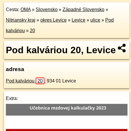
Cesta:
OMA
»
Slovensko
»
Západné Slovensko
»
Nitriansky kraj
»
okres Levice
»
Levice
»
ulice
»
Pod
kalváriou
»
20
Pod kalváriou 20, Levice
adresa
Pod kalváriou
20
,
934 01
Levice
Extra: