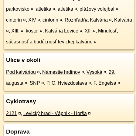
parkovisko
¤
,
atletika
¤
,
atletika
¤
,
plážový volejbal
¤
,
cintorín
¤
,
XIV
¤
,
cintorín
¤
,
Rozhľadňa Kalvária
¤
,
Kalvária
¤
,
XIII.
¤
,
kostol
¤
,
Kalvária Levice
¤
,
XII.
¤
,
Minulosť,
súčasnosť a budúcnosť levickej kalvárie
¤
Ulice v okolí
Pod kalváriou
¤
,
Námestie hrdinov
¤
,
Vysoká
¤
,
29.
augusta
¤
,
SNP
¤
,
P. O. Hviezdoslava
¤
,
F. Engelsa
¤
Cyklotrasy
2121
¤
,
Levický hrad - Vápnik - Horša
¤
Doprava