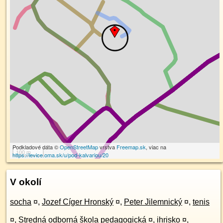
Podkladové dáta ©
OpenStreetMap
vrstva
Freemap.sk
, viac na
100 m
https://levice.oma.sk/u/pod-kalvariou/20
V okolí
socha
¤
,
Jozef Cíger Hronský
¤
,
Peter Jilemnický
¤
,
tenis
¤
,
Stredná odborná škola pedagogická
¤
,
ihrisko
¤
,