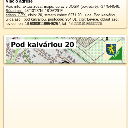
Viac o adrese
Viac info:
aktualizovať mapu
,
uprav v JOSM (pokročilé)
,
-377544548
,
Súradnice:
48°13'23"N
,
18°36'29"E
stiahni GPX
, cislo: 20, streetnumber: 6271 20, ulica: Pod kalváriou,
ulica asci: pod kalvariou, postcode: 934 01, city: Levice, oblast asci:
levice, lon: 18.608091199646267, lat: 48.22316198332226,