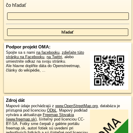
čo hľadať
Podpor projekt OMA:
Spojte sa s nami
na facebooku
,
zdieľajte túto
stránku na Facebooku
,
na Twittri
, alebo
umiestnite odkaz na svoju stránku.
Ale hlavne doplňte dáta do Openstreetmap,
články do wikipédie, ...
Zdroj dát
Mapové údaje pochádzajú z
www.OpenStreetMap.org
, databáza je
prístupná pod licenciou
ODbL
.
Mapový podklad
vytvára a aktualizuje
Freemap Slovakia
(www.freemap.sk)
, šíriteľný pod licenciou CC-
BY-SA. Fotky sme čerpali z galérie portálu
freemap.sk, autori fotiek sú uvedení pri
jednotlivých fotkách a sú šíriteľné pod licenciou