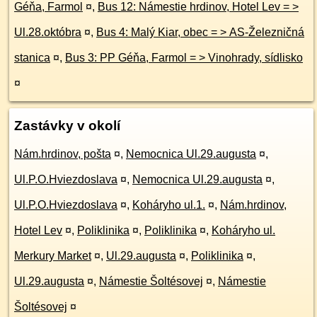
Géňa, Farmol
¤
,
Bus 12: Námestie hrdinov, Hotel Lev = >
Ul.28.októbra
¤
,
Bus 4: Malý Kiar, obec = > AS-Železničná
stanica
¤
,
Bus 3: PP Géňa, Farmol = > Vinohrady, sídlisko
¤
Zastávky v okolí
Nám.hrdinov, pošta
¤
,
Nemocnica Ul.29.augusta
¤
,
Ul.P.O.Hviezdoslava
¤
,
Nemocnica Ul.29.augusta
¤
,
Ul.P.O.Hviezdoslava
¤
,
Koháryho ul.1.
¤
,
Nám.hrdinov,
Hotel Lev
¤
,
Poliklinika
¤
,
Poliklinika
¤
,
Koháryho ul.
Merkury Market
¤
,
Ul.29.augusta
¤
,
Poliklinika
¤
,
Ul.29.augusta
¤
,
Námestie Šoltésovej
¤
,
Námestie
Šoltésovej
¤