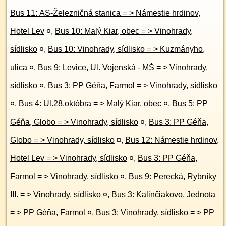
Bus 11: AS-Železničná stanica = > Námestie hrdinov,
Hotel Lev
¤
,
Bus 10: Malý Kiar, obec = > Vinohrady,
sídlisko
¤
,
Bus 10: Vinohrady, sídlisko = > Kuzmányho,
ulica
¤
,
Bus 9: Levice, Ul. Vojenská - MŠ = > Vinohrady,
sídlisko
¤
,
Bus 3: PP Géňa, Farmol = > Vinohrady, sídlisko
¤
,
Bus 4: Ul.28.októbra = > Malý Kiar, obec
¤
,
Bus 5: PP
Géňa, Globo = > Vinohrady, sídlisko
¤
,
Bus 3: PP Géňa,
Globo = > Vinohrady, sídlisko
¤
,
Bus 12: Námestie hrdinov,
Hotel Lev = > Vinohrady, sídlisko
¤
,
Bus 3: PP Géňa,
Farmol = > Vinohrady, sídlisko
¤
,
Bus 9: Perecká, Rybníky
III. = > Vinohrady, sídlisko
¤
,
Bus 3: Kalinčiakovo, Jednota
= > PP Géňa, Farmol
¤
,
Bus 3: Vinohrady, sídlisko = > PP