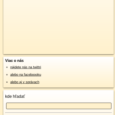
Viac o nás
nájdete nás na twittri
alebo na faceboooku
alebo aj v správach
kde hľadať