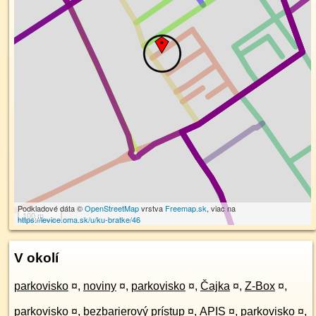
Podkladové dáta ©
OpenStreetMap
vrstva
Freemap.sk
, viac na
100 m
https://levice.oma.sk/u/ku-bratke/46
V okolí
parkovisko
¤
,
noviny
¤
,
parkovisko
¤
,
Čajka
¤
,
Z-Box
¤
,
parkovisko
¤
,
bezbarierový prístup
¤
,
APIS
¤
,
parkovisko
¤
,