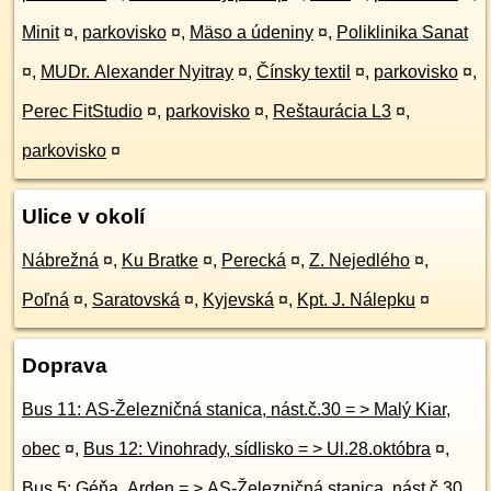
Minit
¤
,
parkovisko
¤
,
Mäso a údeniny
¤
,
Poliklinika Sanat
¤
,
MUDr. Alexander Nyitray
¤
,
Čínsky textil
¤
,
parkovisko
¤
,
Perec FitStudio
¤
,
parkovisko
¤
,
Reštaurácia L3
¤
,
parkovisko
¤
Ulice v okolí
Nábrežná
¤
,
Ku Bratke
¤
,
Perecká
¤
,
Z. Nejedlého
¤
,
Poľná
¤
,
Saratovská
¤
,
Kyjevská
¤
,
Kpt. J. Nálepku
¤
Doprava
Bus 11: AS-Železničná stanica, nást.č.30 = > Malý Kiar,
obec
¤
,
Bus 12: Vinohrady, sídlisko = > Ul.28.októbra
¤
,
Bus 5: Géňa, Arden = > AS-Železničná stanica, nást.č.30