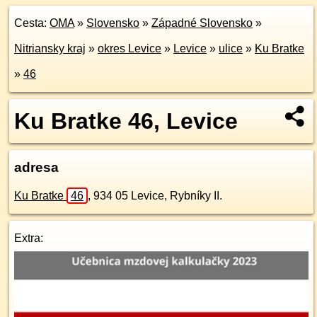
Cesta:
OMA
»
Slovensko
»
Západné Slovensko
»
Nitriansky kraj
»
okres Levice
»
Levice
»
ulice
»
Ku Bratke
»
46
Ku Bratke 46, Levice
adresa
Ku Bratke
46
,
934 05
Levice, Rybníky II.
Extra: