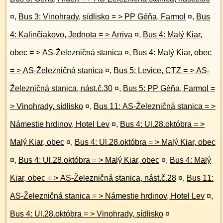
¤
,
Bus 3: Vinohrady, sídlisko = > PP Géňa, Farmol
¤
,
Bus
4: Kalinčiakovo, Jednota = > Arriva
¤
,
Bus 4: Malý Kiar,
obec = > AS-Železničná stanica
¤
,
Bus 4: Malý Kiar, obec
= > AS-Železničná stanica
¤
,
Bus 5: Levice, CTZ = > AS-
Železničná stanica, nást.č.30
¤
,
Bus 5: PP Géňa, Farmol =
> Vinohrady, sídlisko
¤
,
Bus 11: AS-Železničná stanica = >
Námestie hrdinov, Hotel Lev
¤
,
Bus 4: Ul.28.októbra = >
Malý Kiar, obec
¤
,
Bus 4: Ul.28.októbra = > Malý Kiar, obec
¤
,
Bus 4: Ul.28.októbra = > Malý Kiar, obec
¤
,
Bus 4: Malý
Kiar, obec = > AS-Železničná stanica, nást.č.28
¤
,
Bus 11:
AS-Železničná stanica = > Námestie hrdinov, Hotel Lev
¤
,
Bus 4: Ul.28.októbra = > Vinohrady, sídlisko
¤