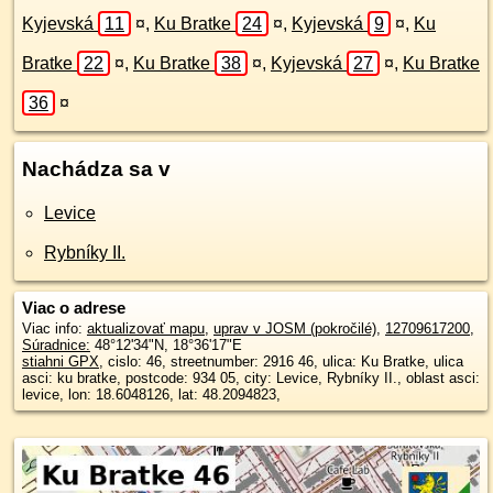
Kyjevská
11
¤
,
Ku Bratke
24
¤
,
Kyjevská
9
¤
,
Ku
Bratke
22
¤
,
Ku Bratke
38
¤
,
Kyjevská
27
¤
,
Ku Bratke
36
¤
Nachádza sa v
Levice
Rybníky II.
Viac o adrese
Viac info:
aktualizovať mapu
,
uprav v JOSM (pokročilé)
,
12709617200
,
Súradnice:
48°12'34"N
,
18°36'17"E
stiahni GPX
, cislo: 46, streetnumber: 2916 46, ulica: Ku Bratke, ulica
asci: ku bratke, postcode: 934 05, city: Levice, Rybníky II., oblast asci:
levice, lon: 18.6048126, lat: 48.2094823,