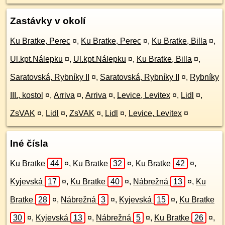
Zastávky v okolí
Ku Bratke, Perec
¤
,
Ku Bratke, Perec
¤
,
Ku Bratke, Billa
¤
,
Ul.kpt.Nálepku
¤
,
Ul.kpt.Nálepku
¤
,
Ku Bratke, Billa
¤
,
Saratovská, Rybníky II
¤
,
Saratovská, Rybníky II
¤
,
Rybníky
III., kostol
¤
,
Arriva
¤
,
Arriva
¤
,
Levice, Levitex
¤
,
Lidl
¤
,
ZsVAK
¤
,
Lidl
¤
,
ZsVAK
¤
,
Lidl
¤
,
Levice, Levitex
¤
Iné čísla
Ku Bratke
44
¤
,
Ku Bratke
32
¤
,
Ku Bratke
42
¤
,
Kyjevská
17
¤
,
Ku Bratke
40
¤
,
Nábrežná
13
¤
,
Ku
Bratke
28
¤
,
Nábrežná
3
¤
,
Kyjevská
15
¤
,
Ku Bratke
30
¤
,
Kyjevská
13
¤
,
Nábrežná
5
¤
,
Ku Bratke
26
¤
,