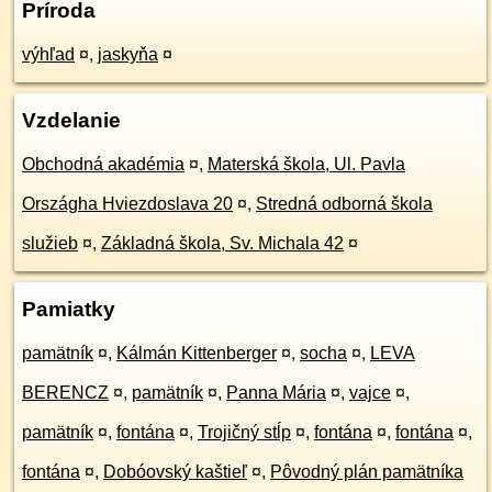
Príroda
výhľad
¤
,
jaskyňa
¤
Vzdelanie
Obchodná akadémia
¤
,
Materská škola, Ul. Pavla
Országha Hviezdoslava 20
¤
,
Stredná odborná škola
služieb
¤
,
Základná škola, Sv. Michala 42
¤
Pamiatky
pamätník
¤
,
Kálmán Kittenberger
¤
,
socha
¤
,
LEVA
BERENCZ
¤
,
pamätník
¤
,
Panna Mária
¤
,
vajce
¤
,
pamätník
¤
,
fontána
¤
,
Trojičný stĺp
¤
,
fontána
¤
,
fontána
¤
,
fontána
¤
,
Dobóovský kaštieľ
¤
,
Pôvodný plán pamätníka