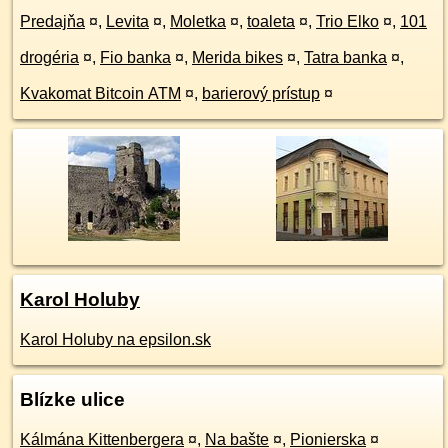
Predajňa
¤
,
Levita
¤
,
Moletka
¤
,
toaleta
¤
,
Trio Elko
¤
,
101
drogéria
¤
,
Fio banka
¤
,
Merida bikes
¤
,
Tatra banka
¤
,
Kvakomat Bitcoin ATM
¤
,
barierový prístup
¤
Karol Holuby
Karol Holuby na epsilon.sk
Blízke ulice
Kálmána Kittenbergera
¤
,
Na bašte
¤
,
Pionierska
¤