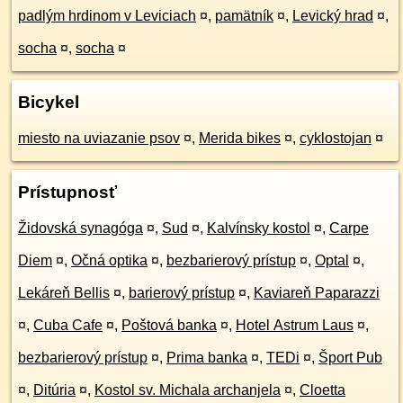
padlým hrdinom v Leviciach
¤
,
pamätník
¤
,
Levický hrad
¤
,
socha
¤
,
socha
¤
Bicykel
miesto na uviazanie psov
¤
,
Merida bikes
¤
,
cyklostojan
¤
Prístupnosť
Židovská synagóga
¤
,
Sud
¤
,
Kalvínsky kostol
¤
,
Carpe
Diem
¤
,
Očná optika
¤
,
bezbarierový prístup
¤
,
Optal
¤
,
Lekáreň Bellis
¤
,
barierový prístup
¤
,
Kaviareň Paparazzi
¤
,
Cuba Cafe
¤
,
Poštová banka
¤
,
Hotel Astrum Laus
¤
,
bezbarierový prístup
¤
,
Prima banka
¤
,
TEDi
¤
,
Šport Pub
¤
,
Ditúria
¤
,
Kostol sv. Michala archanjela
¤
,
Cloetta