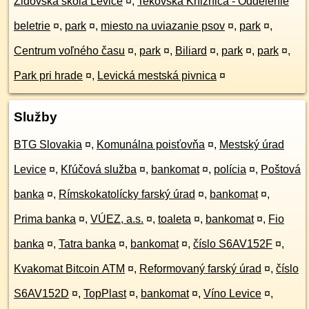
Židovská škola Levice
¤
,
Tekovská Knižnica - Oddelenie
beletrie
¤
,
park
¤
,
miesto na uviazanie psov
¤
,
park
¤
,
Centrum voľného času
¤
,
park
¤
,
Biliard
¤
,
park
¤
,
park
¤
,
Park pri hrade
¤
,
Levická mestská pivnica
¤
Služby
BTG Slovakia
¤
,
Komunálna poisťovňa
¤
,
Mestský úrad
Levice
¤
,
Kľúčová služba
¤
,
bankomat
¤
,
polícia
¤
,
Poštová
banka
¤
,
Rímskokatolícky farský úrad
¤
,
bankomat
¤
,
Prima banka
¤
,
VÚEZ, a.s.
¤
,
toaleta
¤
,
bankomat
¤
,
Fio
banka
¤
,
Tatra banka
¤
,
bankomat
¤
,
číslo S6AV152F
¤
,
Kvakomat Bitcoin ATM
¤
,
Reformovaný farský úrad
¤
,
číslo
S6AV152D
¤
,
TopPlast
¤
,
bankomat
¤
,
Víno Levice
¤
,