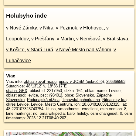
Holubyho inde
v Nové Zámky
,
v Nitra
,
v Pezinok
,
v Hlohovec
,
v
Leopoldov
,
v Piešťany
,
v Martin
,
v Nemšová
,
v Bratislava
,
v Košice
,
v Stará Turá
,
v Nové Mesto nad Váhom
,
v
Luhačovice
Viac
Viac info:
aktualizovať mapu
,
uprav v JOSM (pokročilé)
,
286866593
,
Súradnice:
48°13'12"N
,
18°36'17"E
stiahni GPX
, oblast id: 2217953, dlzka: 164, oblast name: Levice,
oblast asci: levice, psc: {93401}, obce:
Slovensko
,
Západné
Slovensko
,
Podunajská nížina
,
Trnavská pahorkatina
,
Nitriansky kraj
,
okres Levice
,
Levice
,
Mesto Centrum
, lon: 18.604816050132325, lat:
48.220107323743754, lit: no, smoothness: excellent, osm version: 8,
lane markings: no, oma:wikipedia: karol holuby, osm changeset: 0, osm
timestamp: 2023 12 21T08:40:20Z,