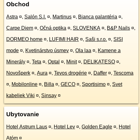
Obchod
Astra
¤
,
Salón S.I.
¤
,
Martinus
¤
,
Bianca galantéria
¤
,
Carpe Diem
¤
,
Očná optika
¤
,
SLOVENKA
¤
,
B&P Nails
¤
,
DORMEO home
¤
,
LUFIMI HAIR
¤
,
Saši s.r.o.
¤
,
SISI
mode
¤
,
Kvetinárstvo úsmev
¤
,
Ola laa
¤
,
Kamene a
Minerály
¤
,
Teta
¤
,
Optal
¤
,
Minit
¤
,
DELIKATESO
¤
,
Novošperk
¤
,
Aura
¤
,
Tevos drogérie
¤
,
Daffer
¤
,
Tescoma
¤
,
Mobilonline
¤
,
Billa
¤
,
GECO
¤
,
Sportisimo
¤
,
Svet
kabeliek Viki
¤
,
Sinsay
¤
Ubytovanie
Hotel Astrum Laus
¤
,
Hotel Lev
¤
,
Golden Eagle
¤
,
Hotel
Atóm
¤