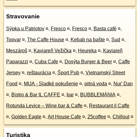
Stravovanie
Sýpka u Patriotov
¤
,
Fresco
¤
,
Fresco
¤
,
Basta café
¤
,
Topvar
¤
,
The Caffe House
¤
,
Kebab na bašte
¤
,
Sud
¤
,
Meszároš
¤
,
Kaviareň Vežička
¤
,
Heureka
¤
,
Kaviareň
Paparazzi
¤
,
Cuba Cafe
¤
,
Dosýta Burger & Beer
¤
,
Caffe
Jersey
¤
,
reštaurácia
¤
,
Šport Pub
¤
,
Vietnamský Street
Food
¤
,
MIJA - Sladké pokušenie
¤
,
pitná voda
¤
,
Nur' Dan
¤
,
Bistro & Bar IL CAFFE
¤
,
bar
¤
,
BUBBLEMÁNIA
¤
,
Rotunda Levice – Wine bar & Caffe
¤
,
Restaurant il Caffe
¤
,
Golden Eagle
¤
,
Art House Cafe
¤
,
25coffee
¤
,
Chillout
¤
Turistika