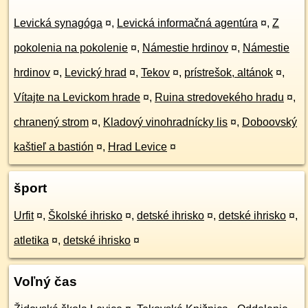
Levická synagóga
¤
,
Levická informačná agentúra
¤
,
Z
pokolenia na pokolenie
¤
,
Námestie hrdinov
¤
,
Námestie
hrdinov
¤
,
Levický hrad
¤
,
Tekov
¤
,
prístrešok, altánok
¤
,
Vítajte na Levickom hrade
¤
,
Ruina stredovekého hradu
¤
,
chranený strom
¤
,
Kladový vinohradnícky lis
¤
,
Doboovský
kaštieľ a bastión
¤
,
Hrad Levice
¤
šport
Urfit
¤
,
Školské ihrisko
¤
,
detské ihrisko
¤
,
detské ihrisko
¤
,
atletika
¤
,
detské ihrisko
¤
Voľný čas