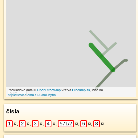
Podkladové dáta ©
OpenStreetMap
vrstva
Freemap.sk
, viac na
50 m
https://levice.oma.sk/u/holubyho
čísla
1
¤
,
2
¤
,
3
¤
,
4
¤
,
571/2
¤
,
6
¤
,
8
¤