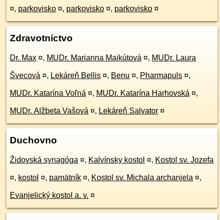
¤
,
parkovisko
¤
,
parkovisko
¤
,
parkovisko
¤
Zdravotníctvo
Dr. Max
¤
,
MUDr. Marianna Majkútová
¤
,
MUDr. Laura
Švecová
¤
,
Lekáreň Bellis
¤
,
Benu
¤
,
Pharmapuls
¤
,
MUDr. Katarína Voľná
¤
,
MUDr. Katarína Harhovská
¤
,
MUDr. Alžbeta Vašová
¤
,
Lekáreň Salvator
¤
Duchovno
Židovská synagóga
¤
,
Kalvínsky kostol
¤
,
Kostol sv. Jozefa
¤
,
kostol
¤
,
pamätník
¤
,
Kostol sv. Michala archanjela
¤
,
Evanjelický kostol a. v.
¤