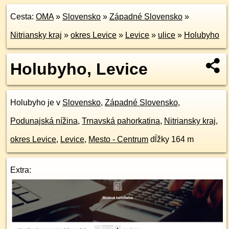
Cesta:
OMA
»
Slovensko
»
Západné Slovensko
»
Nitriansky kraj
»
okres Levice
»
Levice
»
ulice
»
Holubyho
Holubyho, Levice
Holubyho je v
Slovensko
,
Západné Slovensko
,
Podunajská nížina
,
Trnavská pahorkatina
,
Nitriansky kraj
,
okres Levice
,
Levice
,
Mesto - Centrum
dĺžky 164 m
Extra: