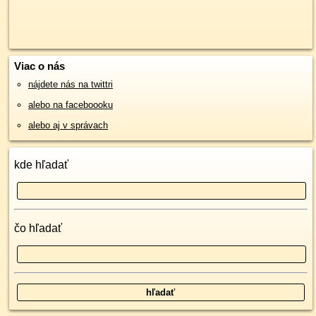
Viac o nás
nájdete nás na twittri
alebo na faceboooku
alebo aj v správach
kde hľadať
čo hľadať